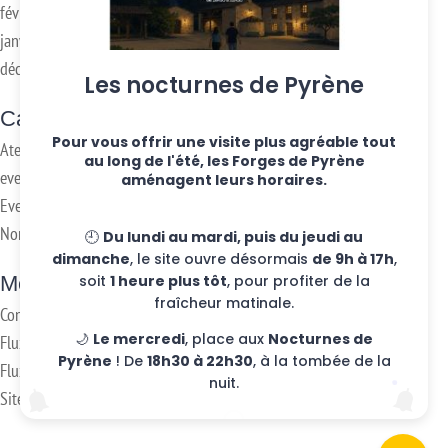
février 2018
janvier 2017
décembre 2016
Les nocturnes de Pyrène
Categories
Pour vous offrir une visite plus agréable tout
Ateliers hebdo
au long de l'été, les Forges de Pyrène
evenements
aménagent leurs horaires.
Eventos
Non classifié(e)
🕘
Du lundi au mardi, puis du jeudi au
dimanche
, le site ouvre désormais
de 9h à 17h
,
Meta
soit
1 heure plus tôt
, pour profiter de la
fraîcheur matinale.
Connexion
🌙
Le mercredi
, place aux
Nocturnes de
Flux des publications
Pyrène
! De
18h30 à 22h30
, à la tombée de la
Flux des commentaires
nuit.
Site de WordPress-FR