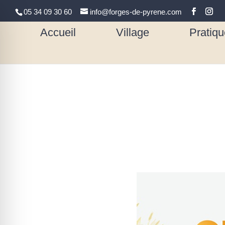
05 34 09 30 60
info@forges-de-pyrene.com
Accueil
Village
Pratiqu