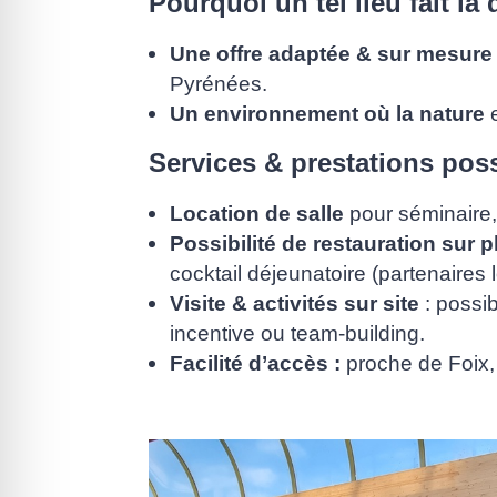
Pourquoi un tel lieu fait la 
Une offre adaptée & sur mesure
Pyrénées.
Un environnement où la nature
e
Services & prestations pos
Location de salle
pour séminaire,
Possibilité de restauration sur p
cocktail déjeunatoire (partenaires
Visite & activités sur site
: possib
incentive ou team-building.
Facilité d’accès :
proche de Foix