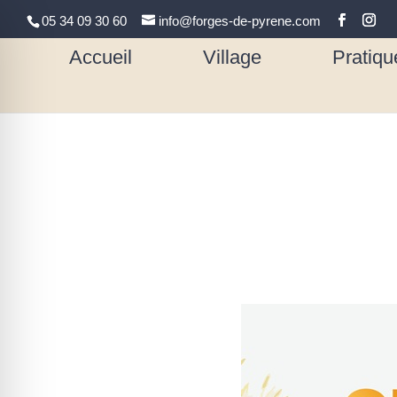
05 34 09 30 60
info@forges-de-pyrene.com
Accueil
Village
Pratiqu