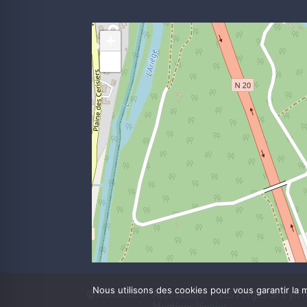
+
−
Nous utilisons des cookies pour vous garantir la m
Accessibilité – Les Forges de Pyrè
@2016 KUDETA -
Mentions légales