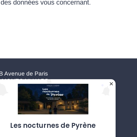
t des données vous concernant.
B Avenue de Paris
0 MONTGAILHARD
 : +33(5) 34 09 30 60
forges-de-pyrene.com
Les nocturnes de Pyrène