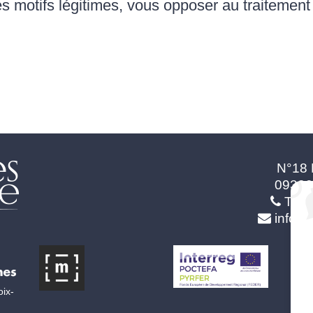
 motifs légitimes, vous opposer au traitemen
N°18 
0933
Tel.
info@
oix-