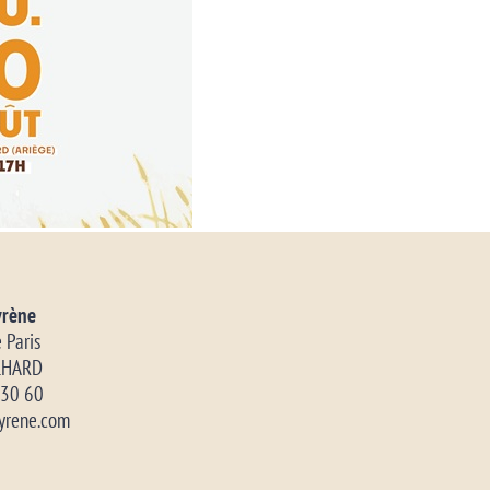
yrène
 Paris
LHARD
9 30 60
yrene.com