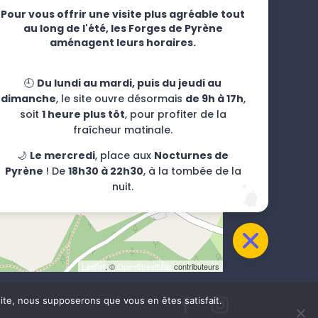
Pour vous offrir une visite plus agréable tout
au long de l'été, les Forges de Pyrène
aménagent leurs horaires.
🕘
Du lundi au mardi, puis du jeudi au
dimanche
, le site ouvre désormais
de 9h à 17h
,
soit
1 heure plus tôt
, pour profiter de la
fraîcheur matinale.
🌙
Le mercredi
, place aux
Nocturnes de
Pyrène
! De
18h30 à 22h30
, à la tombée de la
nuit.
Leaflet
, ©
OpenStreetMap
contributeurs
 site, nous supposerons que vous en êtes satisfait.