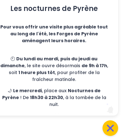
Les nocturnes de Pyrène
Pour vous offrir une visite plus agréable tout
au long de l'été, les Forges de Pyrène
aménagent leurs horaires.
🕘
Du lundi au mardi, puis du jeudi au
dimanche
, le site ouvre désormais
de 9h à 17h
,
soit
1 heure plus tôt
, pour profiter de la
fraîcheur matinale.
🌙
Le mercredi
, place aux
Nocturnes de
Pyrène
! De
18h30 à 22h30
, à la tombée de la
nuit.
 qui dégagent les paillettes d’or du sable. Ici,