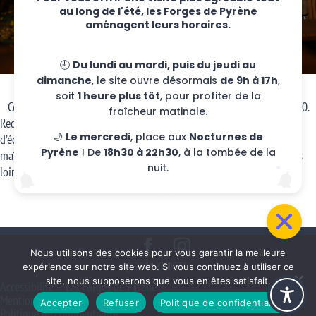
au long de l'été, les Forges de Pyrène
aménagent leurs horaires.
🕘
Du lundi au mardi, puis du jeudi au
dimanche
, le site ouvre désormais
de 9h à 17h
,
soit
1 heure plus tôt
, pour profiter de la
Cet atelier participatif vous plonge dans l’ambiance d’une école 1900.
fraîcheur matinale.
Redécouvrez pupitres, encre, plumes et porte-plumes pour une leçon
🌙
Le mercredi
, place aux
Nocturnes de
d’écriture entre plein et délié. Gare aux chahutages, nos maîtres et
Pyrène
! De
18h30 à 22h30
, à la tombée de la
maîtresses d’écoles veillent à la discipline et le bonnet d’âne n’est pas
nuit.
loin…
Nous utilisons des cookies pour vous garantir la meilleure
@2016 KUDETA -
expérience sur notre site web. Si vous continuez à utiliser ce
site, nous supposerons que vous en êtes satisfait.
Accessibilité – Les Forges de Pyrène
Mentions légales
Accepter
Refuser
Politique de confidentialité
Politique de confidentialité