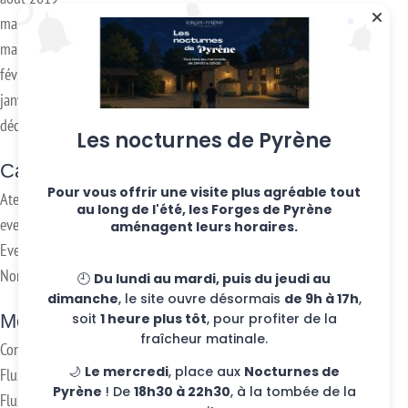
mai 2019
mars 2018
février 2018
janvier 2017
décembre 2016
Les nocturnes de Pyrène
Categories
Pour vous offrir une visite plus agréable tout
Ateliers hebdo
au long de l'été, les Forges de Pyrène
evenements
aménagent leurs horaires.
Eventos
Non classifié(e)
🕘
Du lundi au mardi, puis du jeudi au
dimanche
, le site ouvre désormais
de 9h à 17h
,
soit
1 heure plus tôt
, pour profiter de la
Meta
fraîcheur matinale.
Connexion
🌙
Le mercredi
, place aux
Nocturnes de
Flux des publications
Pyrène
! De
18h30 à 22h30
, à la tombée de la
Flux des commentaires