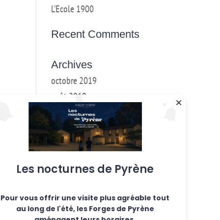
L’Ecole 1900
Recent Comments
Archives
octobre 2019
août 2019
mai 2019
mars 2018
février 2018
janvier 2017
Les nocturnes de Pyrène
décembre 2016
Pour vous offrir une visite plus agréable tout
Categories
au long de l'été, les Forges de Pyrène
Ateliers hebdo
aménagent leurs horaires.