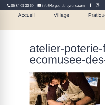
05 34 09 30 60
info@forges-de-pyrene.com
Accueil
Village
Pratiqu
atelier-poterie
ecomusee-des-