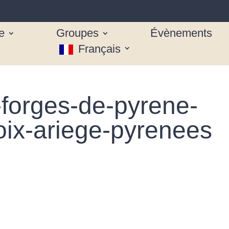
e
Groupes
Évènements
Français
e-forges-de-pyrene-
oix-ariege-pyrenees