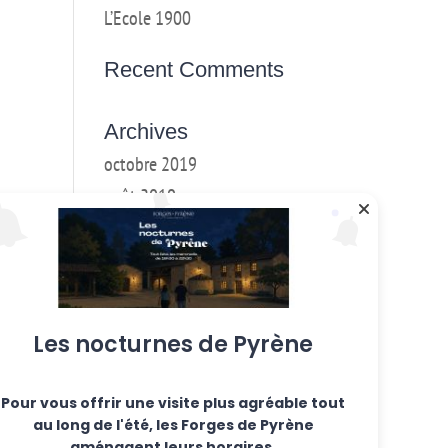
L’Ecole 1900
Recent Comments
Archives
octobre 2019
août 2019
mai 2019
mars 2018
février 2018
janvier 2017
Les nocturnes de Pyrène
décembre 2016
Pour vous offrir une visite plus agréable tout
Categories
au long de l'été, les Forges de Pyrène
Ateliers hebdo
aménagent leurs horaires.