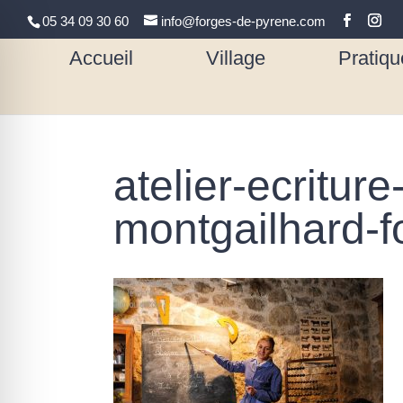
05 34 09 30 60
info@forges-de-pyrene.com
Accueil
Village
Pratiqu
atelier-ecritur
montgailhard-f