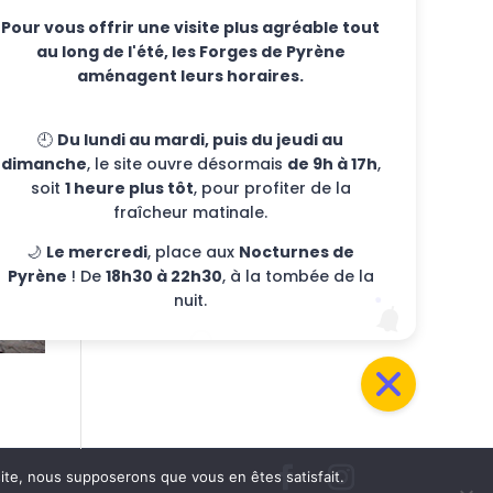
Pour vous offrir une visite plus agréable tout
au long de l'été, les Forges de Pyrène
aménagent leurs horaires.
🕘
Du lundi au mardi, puis du jeudi au
dimanche
, le site ouvre désormais
de 9h à 17h
,
soit
1 heure plus tôt
, pour profiter de la
fraîcheur matinale.
🌙
Le mercredi
, place aux
Nocturnes de
Pyrène
! De
18h30 à 22h30
, à la tombée de la
nuit.
 site, nous supposerons que vous en êtes satisfait.