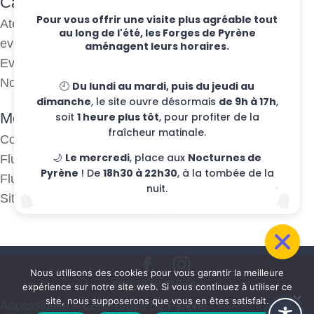
Categories
Pour vous offrir une visite plus agréable tout
Ateliers hebdo
au long de l'été, les Forges de Pyrène
evenements
aménagent leurs horaires.
Eventos
Non classifié(e)
🕘
Du lundi au mardi, puis du jeudi au
dimanche
, le site ouvre désormais
de 9h à 17h
,
Meta
soit
1 heure plus tôt
, pour profiter de la
fraîcheur matinale.
Connexion
🌙
Le mercredi
, place aux
Nocturnes de
Flux des publications
Pyrène
! De
18h30 à 22h30
, à la tombée de la
Flux des commentaires
nuit.
Site de WordPress-FR
Nous utilisons des cookies pour vous garantir la meilleure
@2016 KUDETA -
expérience sur notre site web. Si vous continuez à utiliser ce
site, nous supposerons que vous en êtes satisfait.
Accessibilité – Les Forges de Pyrène