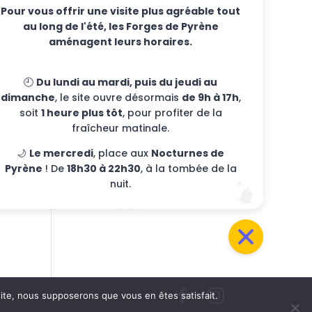
Pour vous offrir une visite plus agréable tout
evenements
au long de l'été, les Forges de Pyrène
Eventos
aménagent leurs horaires.
Non classifié(e)
🕘
Du lundi au mardi, puis du jeudi au
Meta
dimanche
, le site ouvre désormais
de 9h à 17h
,
soit
1 heure plus tôt
, pour profiter de la
Connexion
fraîcheur matinale.
Flux des publications
🌙
Le mercredi
, place aux
Nocturnes de
Flux des commentaires
Pyrène
! De
18h30 à 22h30
, à la tombée de la
nuit.
Site de WordPress-FR
 site, nous supposerons que vous en êtes satisfait.