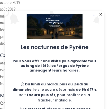
octobre 2019
août 2019
mai 2019
mars 2018
février 2018
janvier 2017
décembre 2016
Les nocturnes de Pyrène
Categories
Pour vous offrir une visite plus agréable tout
Ateliers hebdo
au long de l'été, les Forges de Pyrène
evenements
aménagent leurs horaires.
Eventos
Non classifié(e)
🕘
Du lundi au mardi, puis du jeudi au
dimanche
, le site ouvre désormais
de 9h à 17h
,
Meta
soit
1 heure plus tôt
, pour profiter de la
fraîcheur matinale.
Connexion