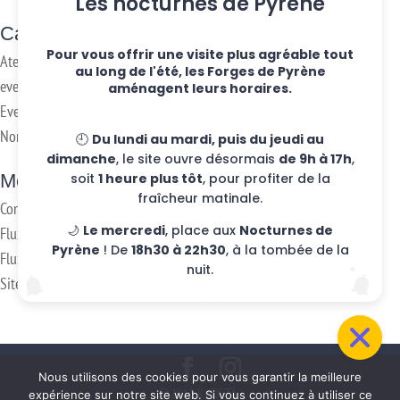
Les nocturnes de Pyrène
Categories
Pour vous offrir une visite plus agréable tout
Ateliers hebdo
au long de l'été, les Forges de Pyrène
evenements
aménagent leurs horaires.
Eventos
Non classifié(e)
🕘
Du lundi au mardi, puis du jeudi au
dimanche
, le site ouvre désormais
de 9h à 17h
,
Meta
soit
1 heure plus tôt
, pour profiter de la
fraîcheur matinale.
Connexion
🌙
Le mercredi
, place aux
Nocturnes de
Flux des publications
Pyrène
! De
18h30 à 22h30
, à la tombée de la
Flux des commentaires
nuit.
Site de WordPress-FR
Nous utilisons des cookies pour vous garantir la meilleure
@2016 KUDETA -
expérience sur notre site web. Si vous continuez à utiliser ce