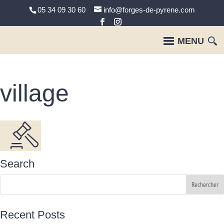
05 34 09 30 60
info@forges-de-pyrene.com
village
Search
Recent Posts