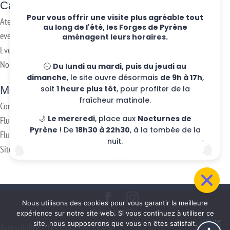
Categories
Pour vous offrir une visite plus agréable tout
Ateliers hebdo
au long de l'été, les Forges de Pyrène
evenements
aménagent leurs horaires.
Eventos
Non classifié(e)
🕘
Du lundi au mardi, puis du jeudi au
dimanche
, le site ouvre désormais
de 9h à 17h
,
Meta
soit
1 heure plus tôt
, pour profiter de la
fraîcheur matinale.
Connexion
🌙
Le mercredi
, place aux
Nocturnes de
Flux des publications
Pyrène
! De
18h30 à 22h30
, à la tombée de la
Flux des commentaires
nuit.
Site de WordPress-FR
Nous utilisons des cookies pour vous garantir la meilleure
@2016 KUDETA -
expérience sur notre site web. Si vous continuez à utiliser ce
site, nous supposerons que vous en êtes satisfait.
Accessibilité – Les Forges de Pyrène