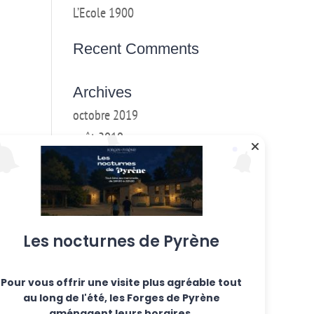
L’Ecole 1900
Recent Comments
Archives
octobre 2019
août 2019
mai 2019
mars 2018
février 2018
janvier 2017
Les nocturnes de Pyrène
décembre 2016
Pour vous offrir une visite plus agréable tout
Categories
au long de l'été, les Forges de Pyrène
Ateliers hebdo
aménagent leurs horaires.