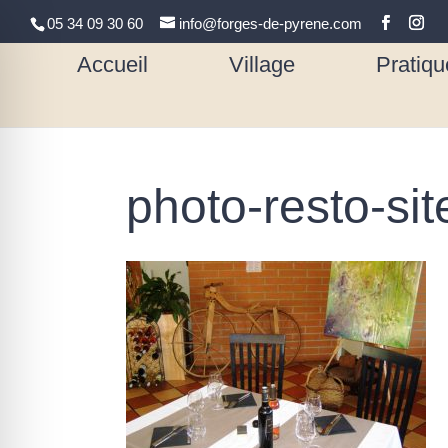
05 34 09 30 60
info@forges-de-pyrene.com
Accueil
Village
Pratiqu
photo-resto-sit