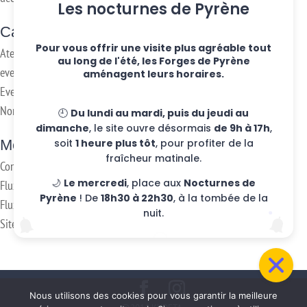
Les nocturnes de Pyrène
Categories
Pour vous offrir une visite plus agréable tout
Ateliers hebdo
au long de l'été, les Forges de Pyrène
evenements
aménagent leurs horaires.
Eventos
Non classifié(e)
🕘
Du lundi au mardi, puis du jeudi au
dimanche
, le site ouvre désormais
de 9h à 17h
,
Meta
soit
1 heure plus tôt
, pour profiter de la
fraîcheur matinale.
Connexion
🌙
Le mercredi
, place aux
Nocturnes de
Flux des publications
Pyrène
! De
18h30 à 22h30
, à la tombée de la
Flux des commentaires
nuit.
Site de WordPress-FR
Nous utilisons des cookies pour vous garantir la meilleure