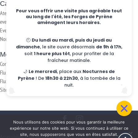
Categories
Pour vous offrir une visite plus agréable tout
Ateliers hebdo
au long de l'été, les Forges de Pyrène
evenements
aménagent leurs horaires.
Eventos
Non classifié(e)
🕘
Du lundi au mardi, puis du jeudi au
dimanche
, le site ouvre désormais
de 9h à 17h
,
Meta
soit
1 heure plus tôt
, pour profiter de la
fraîcheur matinale.
Connexion
🌙
Le mercredi
, place aux
Nocturnes de
Flux des publications
Pyrène
! De
18h30 à 22h30
, à la tombée de la
Flux des commentaires
nuit.
Site de WordPress-FR
Nous utilisons des cookies pour vous garantir la meilleure
@2016 KUDETA -
expérience sur notre site web. Si vous continuez à utiliser ce
site, nous supposerons que vous en êtes satisfait.
Accessibilité – Les Forges de Pyrène