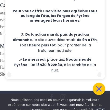
Categories
Pour vous offrir une visite plus agréable tout
Ateliers hebdo
au long de l'été, les Forges de Pyrène
evenements
aménagent leurs horaires.
Eventos
Non classifié(e)
🕘
Du lundi au mardi, puis du jeudi au
dimanche
, le site ouvre désormais
de 9h à 17h
,
Meta
soit
1 heure plus tôt
, pour profiter de la
fraîcheur matinale.
Connexion
🌙
Le mercredi
, place aux
Nocturnes de
Flux des publications
Pyrène
! De
18h30 à 22h30
, à la tombée de la
Flux des commentaires
nuit.
Site de WordPress-FR
Nous utilisons des cookies pour vous garantir la meilleure
@2016 KUDETA -
expérience sur notre site web. Si vous continuez à utiliser ce
site, nous supposerons que vous en êtes satisfait.