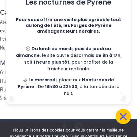
Les nocturnes de Pyrène
Categories
Pour vous offrir une visite plus agréable tout
Ateliers hebdo
au long de l'été, les Forges de Pyrène
evenements
aménagent leurs horaires.
Eventos
Non classifié(e)
🕘
Du lundi au mardi, puis du jeudi au
dimanche
, le site ouvre désormais
de 9h à 17h
,
Meta
soit
1 heure plus tôt
, pour profiter de la
fraîcheur matinale.
Connexion
🌙
Le mercredi
, place aux
Nocturnes de
Flux des publications
Pyrène
! De
18h30 à 22h30
, à la tombée de la
Flux des commentaires
nuit.
Site de WordPress-FR
Nous utilisons des cookies pour vous garantir la meilleure
@2016 KUDETA -
expérience sur notre site web. Si vous continuez à utiliser ce