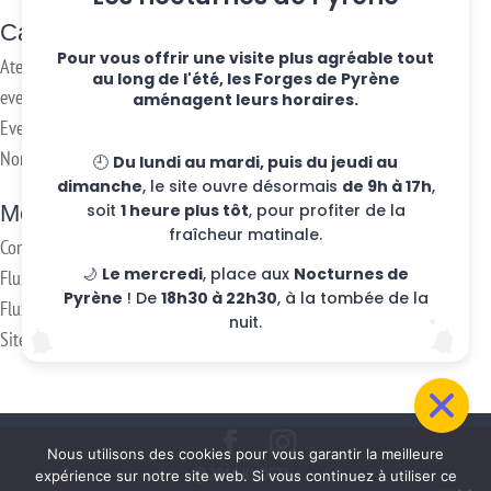
Categories
Pour vous offrir une visite plus agréable tout
Ateliers hebdo
au long de l'été, les Forges de Pyrène
evenements
aménagent leurs horaires.
Eventos
Non classifié(e)
🕘
Du lundi au mardi, puis du jeudi au
dimanche
, le site ouvre désormais
de 9h à 17h
,
Meta
soit
1 heure plus tôt
, pour profiter de la
fraîcheur matinale.
Connexion
🌙
Le mercredi
, place aux
Nocturnes de
Flux des publications
Pyrène
! De
18h30 à 22h30
, à la tombée de la
Flux des commentaires
nuit.
Site de WordPress-FR
Nous utilisons des cookies pour vous garantir la meilleure
@2016 KUDETA -
expérience sur notre site web. Si vous continuez à utiliser ce