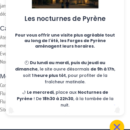
janvier 2017
décembre 2016
Les nocturnes de Pyrène
Categories
Pour vous offrir une visite plus agréable tout
Ateliers hebdo
au long de l'été, les Forges de Pyrène
evenements
aménagent leurs horaires.
Eventos
Non classifié(e)
🕘
Du lundi au mardi, puis du jeudi au
dimanche
, le site ouvre désormais
de 9h à 17h
,
soit
1 heure plus tôt
, pour profiter de la
Meta
fraîcheur matinale.
Connexion
🌙
Le mercredi
, place aux
Nocturnes de
Flux des publications
Pyrène
! De
18h30 à 22h30
, à la tombée de la
Flux des commentaires
nuit.
Site de WordPress-FR