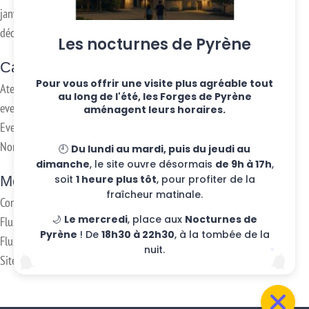
janvier 2017
décembre 2016
Les nocturnes de Pyrène
Categories
Pour vous offrir une visite plus agréable tout
Ateliers hebdo
au long de l'été, les Forges de Pyrène
evenements
aménagent leurs horaires.
Eventos
Non classifié(e)
🕘
Du lundi au mardi, puis du jeudi au
dimanche
, le site ouvre désormais
de 9h à 17h
,
soit
1 heure plus tôt
, pour profiter de la
Meta
fraîcheur matinale.
Connexion
🌙
Le mercredi
, place aux
Nocturnes de
Flux des publications
Pyrène
! De
18h30 à 22h30
, à la tombée de la
Flux des commentaires
nuit.
Site de WordPress-FR