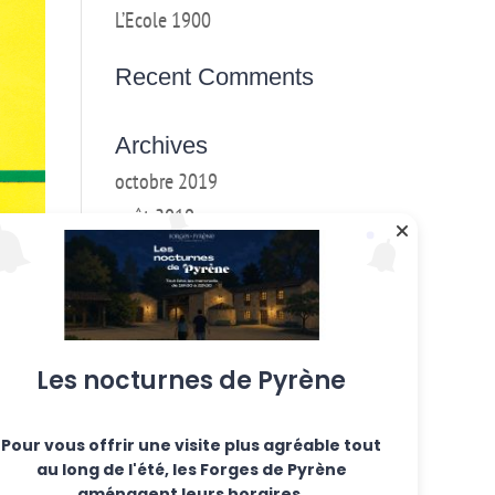
L’Ecole 1900
Recent Comments
Archives
octobre 2019
août 2019
mai 2019
mars 2018
février 2018
janvier 2017
Les nocturnes de Pyrène
décembre 2016
Pour vous offrir une visite plus agréable tout
Categories
au long de l'été, les Forges de Pyrène
Ateliers hebdo
aménagent leurs horaires.