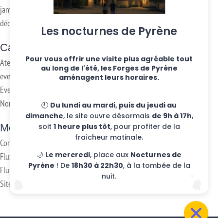
janvier 2017
décembre 2016
Les nocturnes de Pyrène
Categories
Pour vous offrir une visite plus agréable tout
Ateliers hebdo
au long de l'été, les Forges de Pyrène
evenements
aménagent leurs horaires.
Eventos
Non classifié(e)
🕘
Du lundi au mardi, puis du jeudi au
dimanche
, le site ouvre désormais
de 9h à 17h
,
soit
1 heure plus tôt
, pour profiter de la
Meta
fraîcheur matinale.
Connexion
🌙
Le mercredi
, place aux
Nocturnes de
Flux des publications
Pyrène
! De
18h30 à 22h30
, à la tombée de la
Flux des commentaires
nuit.
Site de WordPress-FR