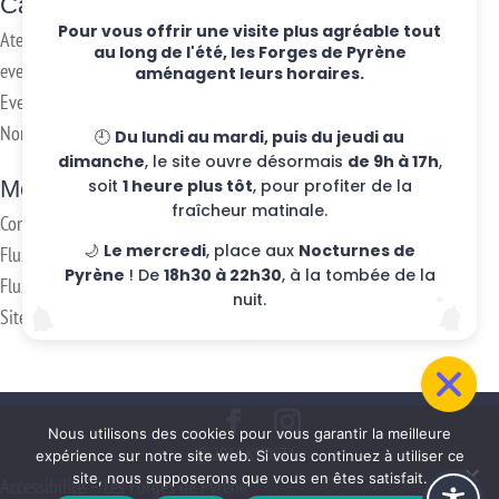
Categories
Pour vous offrir une visite plus agréable tout
Ateliers hebdo
au long de l'été, les Forges de Pyrène
evenements
aménagent leurs horaires.
Eventos
Non classifié(e)
🕘
Du lundi au mardi, puis du jeudi au
dimanche
, le site ouvre désormais
de 9h à 17h
,
Meta
soit
1 heure plus tôt
, pour profiter de la
fraîcheur matinale.
Connexion
🌙
Le mercredi
, place aux
Nocturnes de
Flux des publications
Pyrène
! De
18h30 à 22h30
, à la tombée de la
Flux des commentaires
nuit.
Site de WordPress-FR
Nous utilisons des cookies pour vous garantir la meilleure
@2016 KUDETA -
expérience sur notre site web. Si vous continuez à utiliser ce
site, nous supposerons que vous en êtes satisfait.
Accessibilité – Les Forges de Pyrène