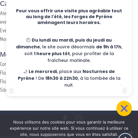
Categories
Pour vous offrir une visite plus agréable tout
Ateliers hebdo
au long de l'été, les Forges de Pyrène
evenements
aménagent leurs horaires.
Eventos
Non classifié(e)
🕘
Du lundi au mardi, puis du jeudi au
dimanche
, le site ouvre désormais
de 9h à 17h
,
Meta
soit
1 heure plus tôt
, pour profiter de la
fraîcheur matinale.
Connexion
🌙
Le mercredi
, place aux
Nocturnes de
Flux des publications
Pyrène
! De
18h30 à 22h30
, à la tombée de la
Flux des commentaires
nuit.
Site de WordPress-FR
Nous utilisons des cookies pour vous garantir la meilleure
@2016 KUDETA -
expérience sur notre site web. Si vous continuez à utiliser ce
site, nous supposerons que vous en êtes satisfait.
Accessibilité – Les Forges de Pyrène