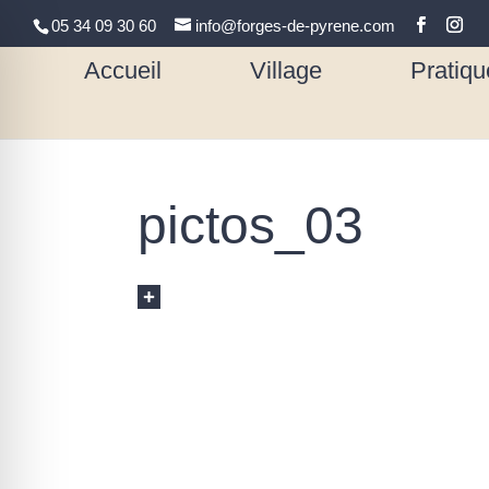
05 34 09 30 60
info@forges-de-pyrene.com
Accueil
Village
Pratiqu
pictos_03