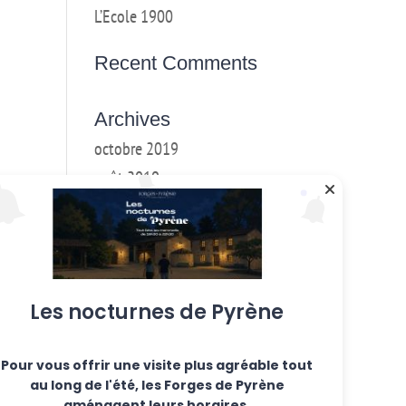
L’Ecole 1900
Recent Comments
Archives
octobre 2019
août 2019
mai 2019
mars 2018
février 2018
janvier 2017
Les nocturnes de Pyrène
décembre 2016
Pour vous offrir une visite plus agréable tout
Categories
au long de l'été, les Forges de Pyrène
Ateliers hebdo
aménagent leurs horaires.