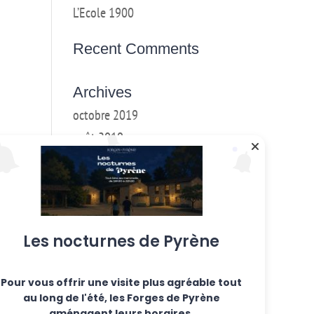
L’Ecole 1900
Recent Comments
Archives
octobre 2019
août 2019
mai 2019
mars 2018
février 2018
janvier 2017
Les nocturnes de Pyrène
décembre 2016
Pour vous offrir une visite plus agréable tout
Categories
au long de l'été, les Forges de Pyrène
Ateliers hebdo
aménagent leurs horaires.