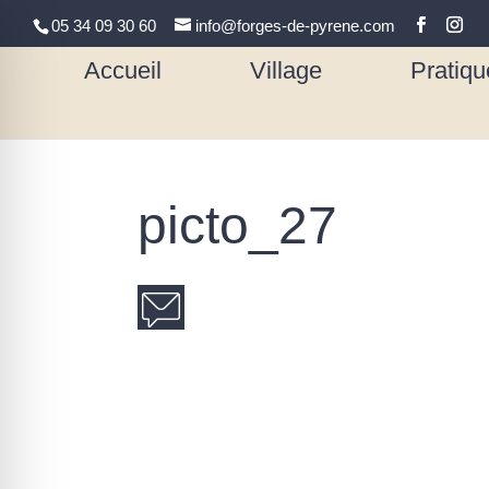
05 34 09 30 60
info@forges-de-pyrene.com
Accueil
Village
Pratiqu
picto_27