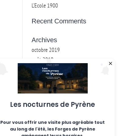
L’Ecole 1900
Recent Comments
Archives
octobre 2019
août 2019
mai 2019
mars 2018
février 2018
janvier 2017
Les nocturnes de Pyrène
décembre 2016
Pour vous offrir une visite plus agréable tout
Categories
au long de l'été, les Forges de Pyrène
Ateliers hebdo
aménagent leurs horaires.