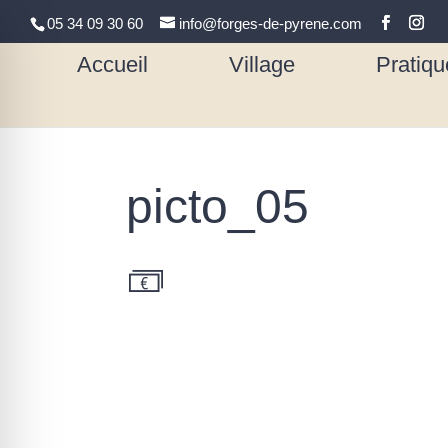
05 34 09 30 60
info@forges-de-pyrene.com
Accueil
Village
Pratiqu
picto_05