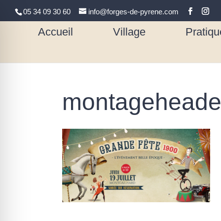
05 34 09 30 60
info@forges-de-pyrene.com
Accueil
Village
Pratiqu
montageheader