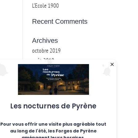
L’Ecole 1900
Recent Comments
Archives
octobre 2019
août 2019
mai 2019
mars 2018
février 2018
janvier 2017
Les nocturnes de Pyrène
décembre 2016
Pour vous offrir une visite plus agréable tout
Categories
au long de l'été, les Forges de Pyrène
Ateliers hebdo
aménagent leurs horaires.