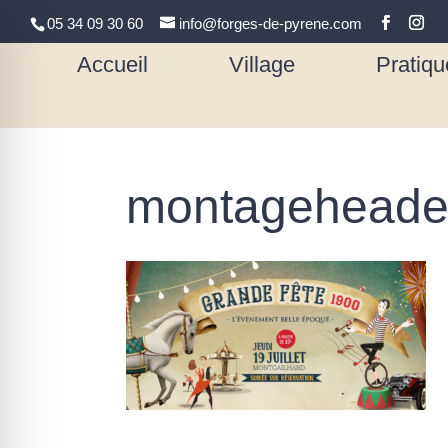
05 34 09 30 60
info@forges-de-pyrene.com
Accueil
Village
Pratiqu
montageheade