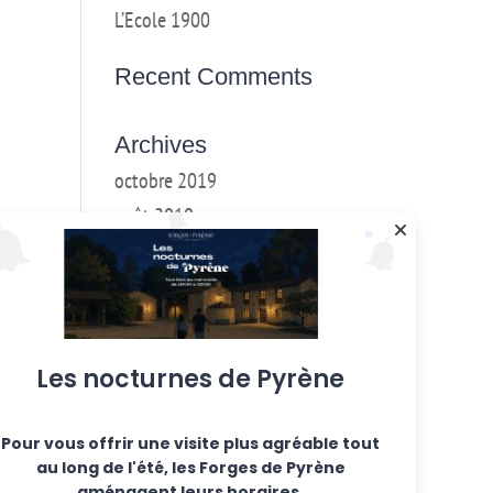
L’Ecole 1900
Recent Comments
Archives
octobre 2019
août 2019
mai 2019
mars 2018
février 2018
janvier 2017
Les nocturnes de Pyrène
décembre 2016
Pour vous offrir une visite plus agréable tout
Categories
au long de l'été, les Forges de Pyrène
Ateliers hebdo
aménagent leurs horaires.