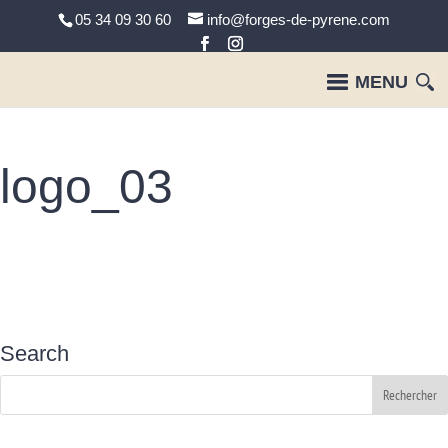
05 34 09 30 60
info@forges-de-pyrene.com
logo_03
Search