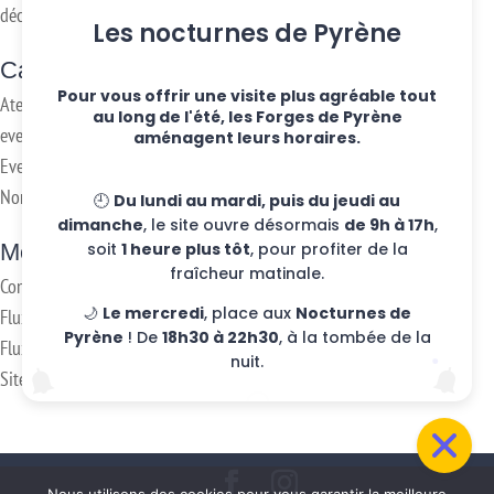
décembre 2016
Les nocturnes de Pyrène
Categories
Pour vous offrir une visite plus agréable tout
Ateliers hebdo
au long de l'été, les Forges de Pyrène
evenements
aménagent leurs horaires.
Eventos
Non classifié(e)
🕘
Du lundi au mardi, puis du jeudi au
dimanche
, le site ouvre désormais
de 9h à 17h
,
Meta
soit
1 heure plus tôt
, pour profiter de la
fraîcheur matinale.
Connexion
🌙
Le mercredi
, place aux
Nocturnes de
Flux des publications
Pyrène
! De
18h30 à 22h30
, à la tombée de la
Flux des commentaires
nuit.
Site de WordPress-FR