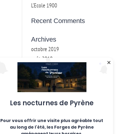
L’Ecole 1900
Recent Comments
Archives
octobre 2019
août 2019
mai 2019
mars 2018
février 2018
janvier 2017
Les nocturnes de Pyrène
décembre 2016
Pour vous offrir une visite plus agréable tout
Categories
au long de l'été, les Forges de Pyrène
Ateliers hebdo
aménagent leurs horaires.