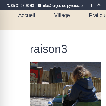
05 34 09 30 60
info@forges-de-pyrene.com
Accueil
Village
Pratiqu
raison3