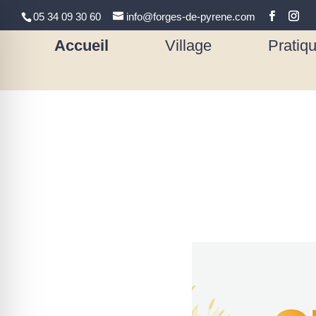
05 34 09 30 60
info@forges-de-pyrene.com
Accueil
Village
Pratiq