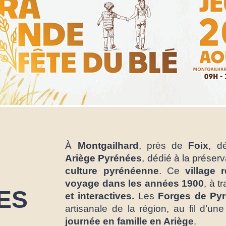
À
Montgailhard
, près de
Foix
, d
Ariège
Pyrénées
, dédié à la préser
culture pyrénéenne
. Ce
village
r
voyage dans les années 1900
, à t
ES
et interactives.
Les
Forges de Py
artisanale de la région, au fil d’un
journée en
famille en Ariège
.