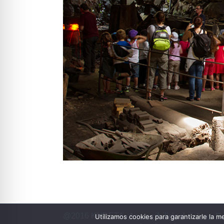
Accesibilidad – Les 
@2016 KUDETA -
Utilizamos cookies para garantizarle la m