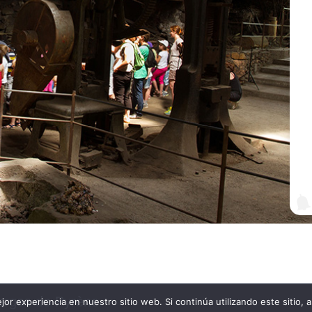
Forges de Pyrène
ejor experiencia en nuestro sitio web. Si continúa utilizando este sitio