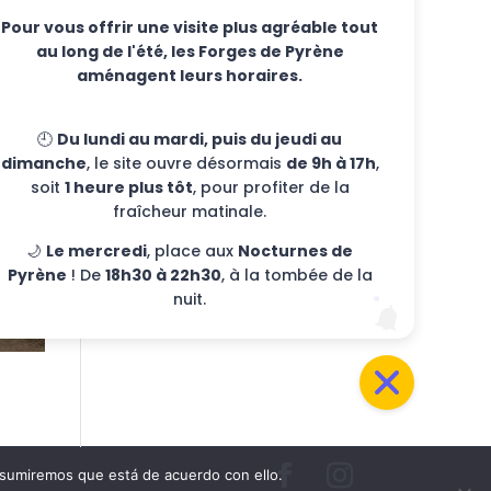
Pour vous offrir une visite plus agréable tout
au long de l'été, les Forges de Pyrène
aménagent leurs horaires.
🕘
Du lundi au mardi, puis du jeudi au
dimanche
, le site ouvre désormais
de 9h à 17h
,
soit
1 heure plus tôt
, pour profiter de la
fraîcheur matinale.
🌙
Le mercredi
, place aux
Nocturnes de
Pyrène
! De
18h30 à 22h30
, à la tombée de la
nuit.
, asumiremos que está de acuerdo con ello.