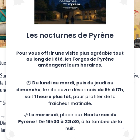
Les nocturnes de Pyrène
Pour vous offrir une visite plus agréable tout
au long de l'été, les Forges de Pyrène
Jueves, 18 de julio de 2019.
aménagent leurs horaires.
Sumérgete en el auténtico ambiente de una gran fiesta en 1900 y revive
la fantasía imaginaria de la Belle Époque. ¡Sorpresas y buen humor se
🕘
Du lundi au mardi, puis du jeudi au
unen para un día y una noche* excepcionales!
dimanche
, le site ouvre désormais
de 9h à 17h
,
soit
1 heure plus tôt
, pour profiter de la
* Se requiere reserva al 05-34-09-30-60
fraîcheur matinale.
🌙
Le mercredi
, place aux
Nocturnes de
→ Horas;
Pyrène
! De
18h30 à 22h30
, à la tombée de la
Día de 10h a 19h.
nuit.
Tarde (RESERVAS) a partir de las 20h00.