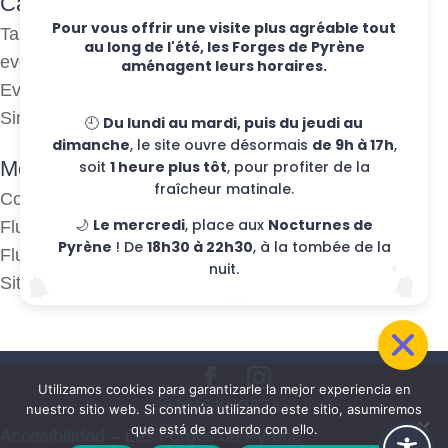
Categorías
Pour vous offrir une visite plus agréable tout
Talleres semanales
au long de l'été, les Forges de Pyrène
eventos
aménagent leurs horaires.
Eventos
Sin clasificar
🕘
Du lundi au mardi, puis du jeudi au
dimanche
, le site ouvre désormais
de 9h à 17h
,
Meta
soit
1 heure plus tôt
, pour profiter de la
fraîcheur matinale.
Conexión
🌙
Le mercredi
, place aux
Nocturnes de
Flujo de publicaciones
Pyrène
! De
18h30 à 22h30
, à la tombée de la
Flujo de comentarios
nuit.
Sitio web de WordPress-FR
Utilizamos cookies para garantizarle la mejor experiencia en
@2016 KUDETA -
nuestro sitio web. Si continúa utilizando este sitio, asumiremos
que está de acuerdo con ello.
Accesibilidad – Les Forges de Pyrène