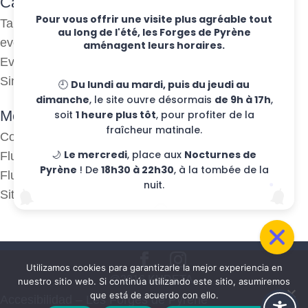
Categorías
Pour vous offrir une visite plus agréable tout
Talleres semanales
au long de l'été, les Forges de Pyrène
eventos
aménagent leurs horaires.
Eventos
Sin clasificar
🕘
Du lundi au mardi, puis du jeudi au
dimanche
, le site ouvre désormais
de 9h à 17h
,
Meta
soit
1 heure plus tôt
, pour profiter de la
fraîcheur matinale.
Conexión
🌙
Le mercredi
, place aux
Nocturnes de
Flujo de publicaciones
Pyrène
! De
18h30 à 22h30
, à la tombée de la
Flujo de comentarios
nuit.
Sitio web de WordPress-FR
Utilizamos cookies para garantizarle la mejor experiencia en
@2016 KUDETA -
nuestro sitio web. Si continúa utilizando este sitio, asumiremos
que está de acuerdo con ello.
Accesibilidad – Les Forges de Pyrène