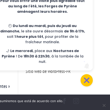
Pour vous offrir une visite plus agréable tout
Talleres semanales
au long de l'été, les Forges de Pyrène
eventos
aménagent leurs horaires.
Eventos
🕘
Du lundi au mardi, puis du jeudi au
Sin clasificar
dimanche
, le site ouvre désormais
de 9h à 17h
,
blo
soit
1 heure plus tôt
, pour profiter de la
Meta
fraîcheur matinale.
Conexión
🌙
Le mercredi
, place aux
Nocturnes de
Flujo de publicaciones
Pyrène
! De
18h30 à 22h30
, à la tombée de la
nuit.
Flujo de comentarios
Sitio web de WordPress-FR
ntes »
, asumiremos que está de acuerdo con ello.