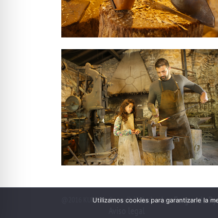
Accesibilidad – Les Forges de Py
@2016 KUDETA -
Utilizamos cookies para garantizarle la m
Aviso legal