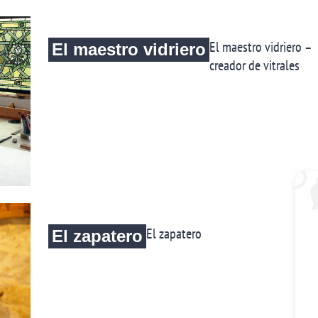
El maestro vidriero –
El maestro vidriero
creador de vitrales
El zapatero
El zapatero