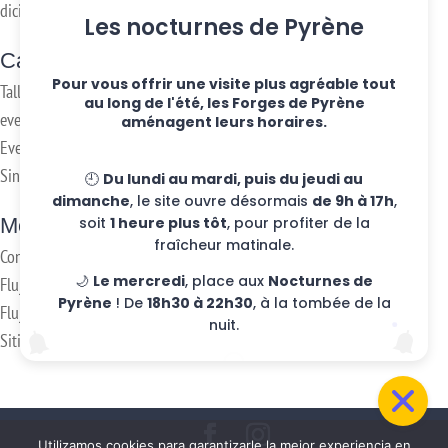
diciembre de 2016
Les nocturnes de Pyrène
Categorías
Pour vous offrir une visite plus agréable tout
Talleres semanales
au long de l'été, les Forges de Pyrène
eventos
aménagent leurs horaires.
Eventos
Sin clasificar
🕘
Du lundi au mardi, puis du jeudi au
dimanche
, le site ouvre désormais
de 9h à 17h
,
Meta
soit
1 heure plus tôt
, pour profiter de la
fraîcheur matinale.
Conexión
🌙
Le mercredi
, place aux
Nocturnes de
Flujo de publicaciones
Pyrène
! De
18h30 à 22h30
, à la tombée de la
Flujo de comentarios
nuit.
Sitio web de WordPress-FR
Utilizamos cookies para garantizarle la mejor experiencia en