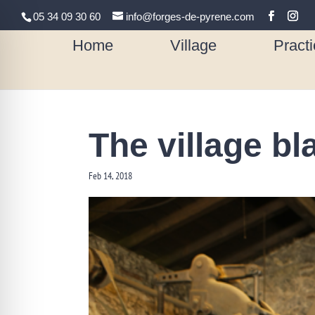
05 34 09 30 60
info@forges-de-pyrene.com
Home
Village
Practi
The village b
Feb 14, 2018