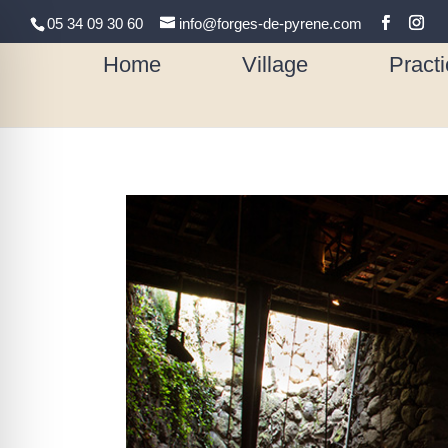
05 34 09 30 60
info@forges-de-pyrene.com
Home
Village
Practi