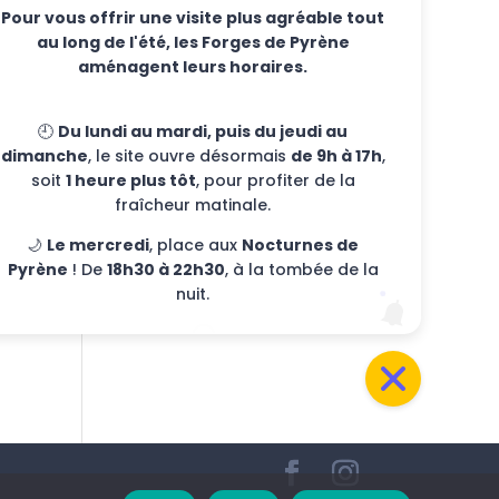
Pour vous offrir une visite plus agréable tout
events
au long de l'été, les Forges de Pyrène
Events
aménagent leurs horaires.
Uncategorized
🕘
Du lundi au mardi, puis du jeudi au
Meta
dimanche
, le site ouvre désormais
de 9h à 17h
,
soit
1 heure plus tôt
, pour profiter de la
Login
fraîcheur matinale.
Publication feed
🌙
Le mercredi
, place aux
Nocturnes de
Comment feed
Pyrène
! De
18h30 à 22h30
, à la tombée de la
nuit.
WordPress-FR website