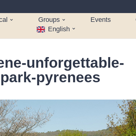
cal
Groups
Events
English
ene-unforgettable-
-park-pyrenees