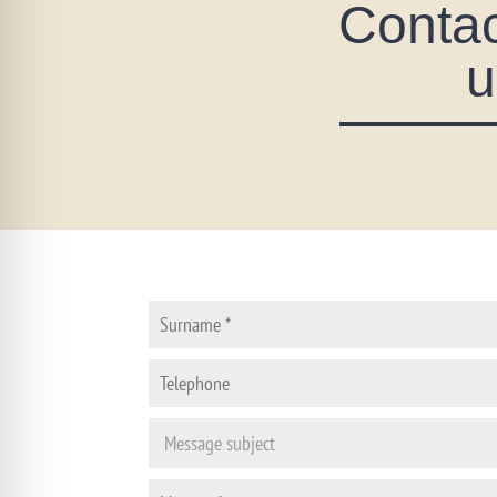
Contac
u