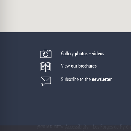
Gallery
photos – videos
View
our brochures
Subscribe to the
newsletter
Accessibility – Les Forges de Pyrè
@2016 KUDETA -