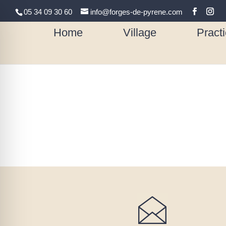
05 34 09 30 60
info@forges-de-pyrene.com
Home
Village
Practi