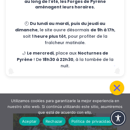
au long de l'été, les Forges de Pyrène
🌳 Área de picnic: almuerzo en plena
aménagent leurs horaires.
naturaleza
🕘
Du lundi au mardi, puis du jeudi au
Para aquellos que prefieren la sencillez, hay
dimanche
, le site ouvre désormais
de 9h à 17h
,
una
bonita zona de picnic a la sombra
.
soit
1 heure plus tôt
, pour profiter de la
Allí se puede comer tranquilamente, a orillas
fraîcheur matinale.
del agua o bajo los árboles, mientras los
🌙
Le mercredi
, place aux
Nocturnes de
niños juegan en la hierba.
Pyrène
! De
18h30 à 22h30
, à la tombée de la
Un auténtico momento de relajación
100 %
nuit.
natural
.
Utilizamos cookies para garantizarle la mejor experiencia en
nuestro sitio web. Si continúa utilizando este sitio, asumiremos
que está de acuerdo con ello.
Aceptar
Rechazar
Política de privacidad