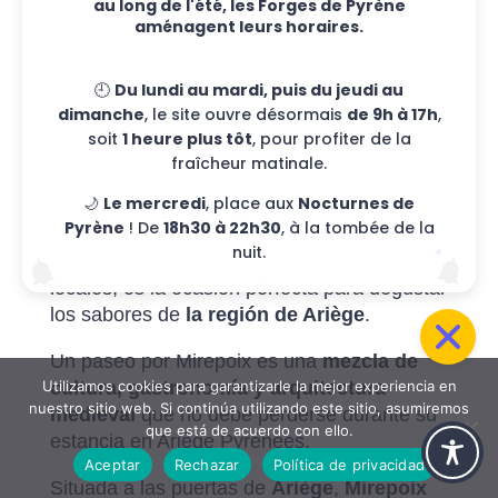
au long de l'été, les Forges de Pyrène
aménagent leurs horaires.
@Stéphane Meurisse – Ariège Pyrénées Tourisme
🕘
Du lundi au mardi, puis du jeudi au
Mirepoix: Place des Couverts y
dimanche
, le site ouvre désormais
de 9h à 17h
,
soit
1 heure plus tôt
, pour profiter de la
mercado medieval
fraîcheur matinale.
Mirepoix, con su
Place des Couverts y sus
🌙
Le mercredi
, place aux
Nocturnes de
casas con entramado de madera
,
Pyrène
! De
18h30 à 22h30
, à la tombée de la
transporta a sus visitantes al pasado. El
nuit.
mercado de los lunes
, repleto de productos
locales, es la ocasión perfecta para degustar
los sabores de
la región de Ariège
.
Un paseo por Mirepoix es una
mezcla de
cultura, gastronomía y arquitectura
Utilizamos cookies para garantizarle la mejor experiencia en
nuestro sitio web. Si continúa utilizando este sitio, asumiremos
medieval
que no debe perderse durante su
que está de acuerdo con ello.
estancia en Ariège Pyrénées.
Aceptar
Rechazar
Política de privacidad
Situada a las puertas de
Ariège
,
Mirepoix