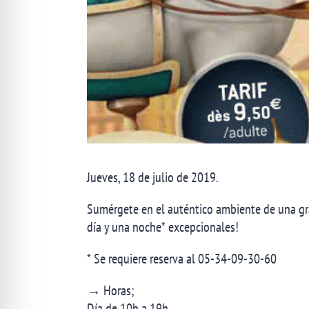
Jueves, 18 de julio de 2019.
Sumérgete en el auténtico ambiente de una gra
día y una noche* excepcionales!
* Se requiere reserva al 05-34-09-30-60
→ Horas;
Día de 10h a 19h.