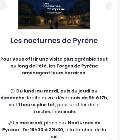
Les nocturnes de Pyrène
Pour vous offrir une visite plus agréable tout
au long de l'été, les Forges de Pyrène
aménagent leurs horaires.
🕘
Du lundi au mardi, puis du jeudi au
que. ¡Sorpresas y buen humor se unen para un
dimanche
, le site ouvre désormais
de 9h à 17h
,
soit
1 heure plus tôt
, pour profiter de la
fraîcheur matinale.
🌙
Le mercredi
, place aux
Nocturnes de
Pyrène
! De
18h30 à 22h30
, à la tombée de la
nuit.