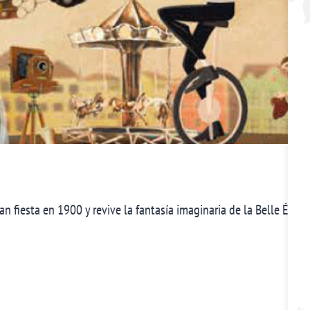
n fiesta en 1900 y revive la fantasía imaginaria de la Belle Épo